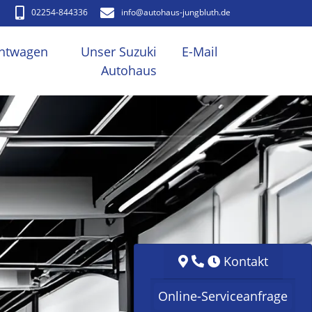
02254-844336
info​@autohaus-jungbluth.de
htwagen
Unser Suzuki
E-Mail
Autohaus
Kontakt
Online-Serviceanfrage