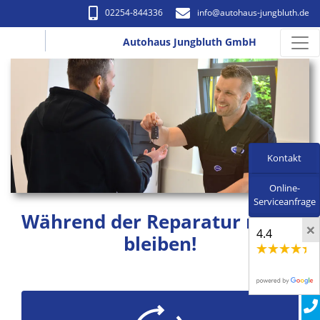
02254-844336
info​@autohaus-jungbluth.de
Autohaus Jungbluth GmbH
Kontakt
Online-
Serviceanfrage
Während der Reparatur mobil
×
4.4
bleiben!